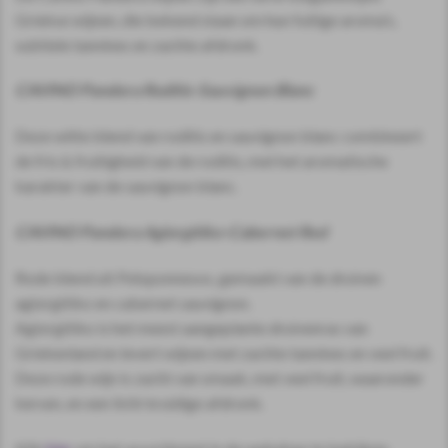
Griekse wijnen, die bekend staan om hun fuitige aroma’s,
subtiele tannines en zachte afdronk.
CAVINO Pandora Roditis-Sauvignon Blanc
Deze witte blend van roditis en sauvignon blanc combineert
de fris & fruitigheid van de roditis, met het aromatische
karakter van de sauvignon blanc.
CAVINO Pandora Agiorgitiko-Cabernet Red
Rode blend uit Peloponnesos, gemaakt van de druiven
agiorgitiko en cabernet sauvignon.
Agiorgitiko is het meest aangeplante druivenras van
Griekenland en levert wijnen met zachte tannines en veel fruit.
Deze rode wijn is zacht van smaak, met veel fruit, waaronder
kersen, en een licht kruidige afdronk.