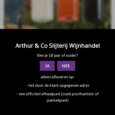
Arthur & Co Slijterij Wijnhandel
Ben je 18 jaar of ouder?
RECENTE BERICHTEN
JA
NEE
alleen afleveren op:
VAKANTIE ROOSTER 21 JULI T/M 10 AUGUSTUS
08
– het door de klant opgegeven adres
jul
2026
voor
Reacties uitgeschakeld
– een officieel afhaalpunt (zoals postkantoor of
VAKANTIE
pakketpunt)
ROOSTER
𝐎𝐔𝐃𝐄𝐒𝐋𝐔𝐈𝐒 𝐃𝐮𝐭𝐜𝐡 𝐈𝐦𝐩𝐞𝐫𝐢𝐚𝐚𝐥 𝐒𝐭𝐨𝐮𝐭 𝐯𝐚𝐧 𝟗,𝟏%
11
21
jun
𝐈𝐍𝐅𝐔𝐒𝐄𝐃 𝐋𝐈𝐌𝐈𝐓𝐄𝐃 𝐄𝐃𝐈𝐓𝐈𝐎𝐍
JULI
voor
Reacties uitgeschakeld
T/M