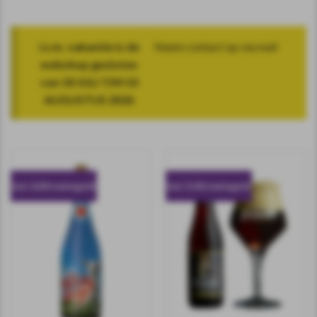
i.v.m. vakantie is de
Neem contact op via mail
webshop gesloten
van 18 JULI T/M 10
AUGUSTUS 2026
incl. 0.20 statiegeld
incl. 0.10 statiegeld