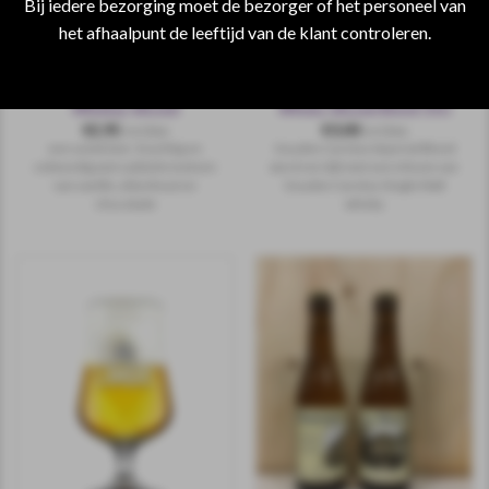
Bij iedere bezorging moet de bezorger of het personeel van
het afhaalpunt de leeftijd van de klant controleren.
ANKER GOUDEN CAROLUS
ANKER GOUDEN CAROLUS
Whiskey Infused
Whisky Infused Blond 33cl
€
2,95
€
3,00
incl.btw
incl.btw
een uniek bier: krachtig en
Gouden Carolus Imperial Blond
volmondig met subtiele toetsen
werd verrijkt met een infusie van
van vanille, eikenhout en
Gouden Carolus Single Malt
chocolade
whisky