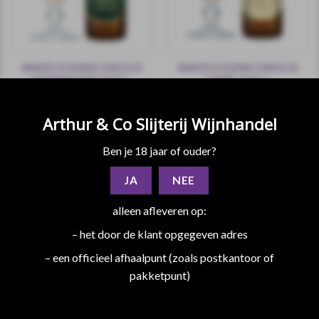
ANKER GOUDEN CAROLUS
ANKER GOUDEN CAROLUS
HOPSINJOOR 0.33 CL.
TRIPEL 0.33 cl.
€
2,40
€
2,30
incl.btw
incl.btw
Het is een overwegend zacht bier
Dit aangename goudblonde bier
met bittere afdronk, gemaakt met
wordt gekozen door wie houdt
Arthur & Co Slijterij Wijnhandel
5 hop variëteiten.
van een zwaarder, ietwat kruidig
en verfrissend bier.
Ben je 18 jaar of ouder?
JA
NEE
alleen afleveren op:
incl. 0.10 statiegeld
incl. 0.10 statiegeld
– het door de klant opgegeven adres
– een officieel afhaalpunt (zoals postkantoor of
pakketpunt)