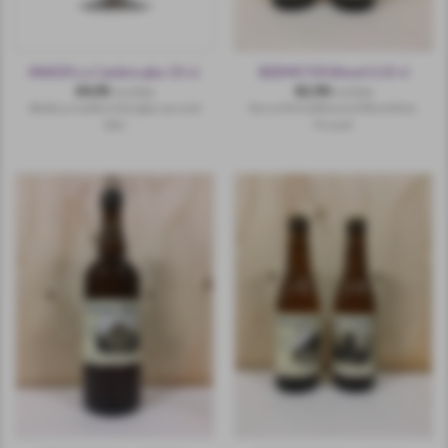
ANKER La Cambre glas 33 cl.
BEEMSTER Blond 0.33 cl
€
4,95
€
2,90
incl.btw
incl.btw
Abdij La Cambre bierglas op voet
Een echt traditioneel Blond bier,
33cl.
Proost!