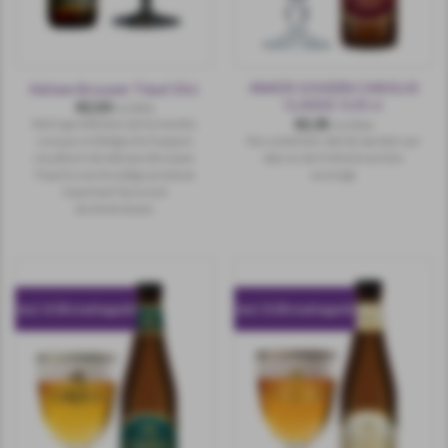
ANKER GOUDEN CAROLUS
Adriaen Brouwer Tripel 33cl.
CLASSIC 0.33 cl.
€
2,50
incl.btw
€
2,35
Met ingrediënten als koriander,
incl.btw
Een uniek bier dat de warmte van
curaçao en Belgische hoppen
wijn en de frisheid van bier
resulteert de Adriaen Brouwer
verenigt.
Tripel in een kruidige premium
tripel met 9 procent
alcoholvolume.
incl. 0.10 statiegeld
incl. 0.10 statiegeld