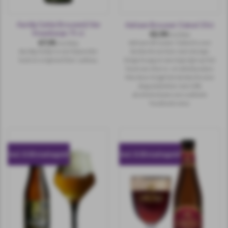
Aardig Geitje Brouwerij Van
Adriaen Brouwer Oaked 33cl.
Steenberge 75 cl.
€
2,90
incl.btw
€
7,95
Adriaen Brouwer Oaked is een
incl.btw
Aardig Geitje is een bijzonder
donkerbruin bier met stevige,
leuk en origineel bier cadeau.
beige kraag en werd gerijpt op het
hout van sherry- en whiskyvaten.
Hierdoor krijgt het donkerbruine
degustatiebier met 10%
alcoholvolume een subtiele
houttoets mee.
incl. 0.10 statiegeld
incl. 0.10 statiegeld