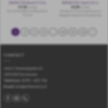
BEEMSTER Blond 0.75 ltr.
BEEMSTER Tripel 0.33 cl.
€
7,30
€
3,30
incl.btw
incl.btw
Een echt traditioneel Blond bier,
Moutig en vol van smaak met een
Proost!
langzaam wegvloeiend nabittertje.
1
2
3
4
…
14
15
16
CONTACT
John F. Kennedyplein 61
1443 EB Purmerend.
Telefoon
:
0299 – 425 726
Email:
info@arthurenco.nl