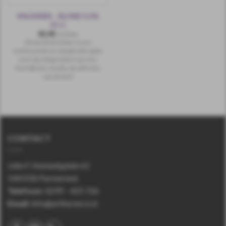
WILDEREN – BLOND 0.2%
33 cl.
€
2,45
incl.btw
Dit alcoholvrij bier is een
verfrissende en smaakvolle optie
voor wie wil genieten van een
heerlijk bier zonder de effecten
van alcohol
CONTACT
John F. Kennedyplein 61
1443 EB Purmerend.
Telefoon
:
0299 – 425 726
Email:
info@arthurenco.nl