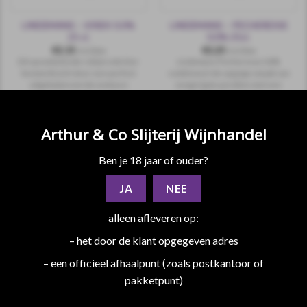
LINDEMANS – KRIEK 0.0%
LINDEMANS – PECHERESSE
25 cl.
0.0% 25cl.
€
2,15
€
2,25
incl.btw
incl.btw
Dit sprankelende robijnrode bier
Lindemans Pecheresse 0,0%
kenmerkt zich door een perfect
combineert de sappige smaak van
uitgebalanceerde zoetzure
zongerijpte perziken met een
smaak.
subtiele, frisse toets.
Arthur & Co Slijterij Wijnhandel
Ben je 18 jaar of ouder?
incl. 0.10 statiegeld
incl. 0.10 statiegeld
JA
NEE
alleen afleveren op:
– het door de klant opgegeven adres
– een officieel afhaalpunt (zoals postkantoor of
pakketpunt)