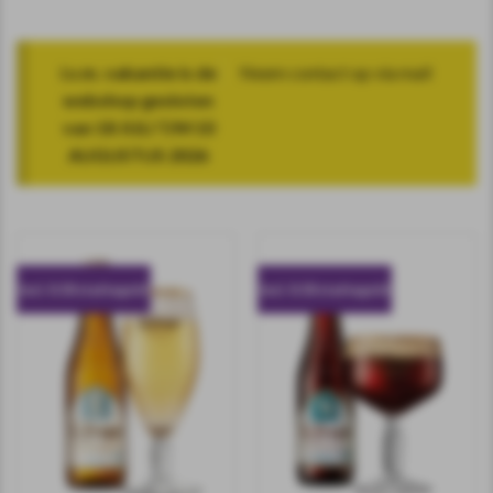
i.v.m. vakantie is de
Neem contact op via mail
webshop gesloten
van 18 JULI T/M 10
AUGUSTUS 2026
incl. 0.10 statiegeld
incl. 0.10 statiegeld