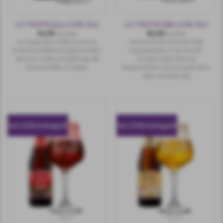
LA TRAPPE Epos 0.0% 33cl
LA TRAPPE Nillis 0.0% 33cl
€
1,95
€
2,20
incl.btw
incl.btw
La Trappe Epos 0.0% is een fris,
Het eerste alcoholvrije 0,0%
troebel, lichtblond trappistenbier
trappistenbier in de wereld.
met een royale schuimkraag. 0%
Donker, amberkleurig
alcohol 100% La Trappe.
trappistenbier met een gebroken
witte schuimkraag
incl. 0.10 statiegeld
incl. 0.10 statiegeld