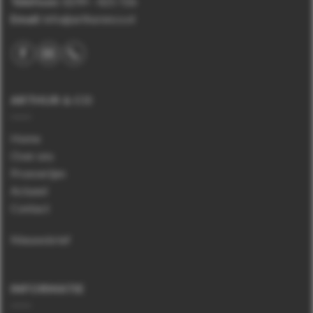
Telefoon
:
0299 – 425 726
Email:
info@arthurenco.nl
ARTHUR & CO
Home
Over ons
Proeverijen
Actueel
Contact
Nieuwsbrief
INFORMATIE