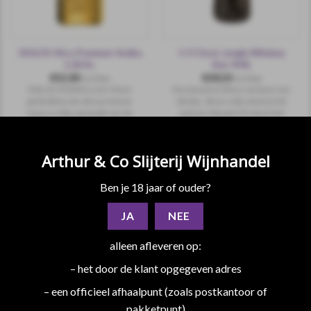
3KILOS Ultra Premium Vodka
5 O’Clock Jungle Whiskey
1,00 ltr.
liter 40%
€
52,00
€
28,50
incl.btw
incl.btw
3 KILOS VODKA is een 5 keer
Een bananen likeur op basis van
gedistilleerde ultra premium
whisky . Als je ruikt, weet je het
luxury vodka, gemaakt van de
meteen. Banaan! En als je het
hoogste kwaliteit hand
drinkt…dan proef je deze zoete
geselecteerde tarwe.
bananen smaak
Arthur & Co Slijterij Wijnhandel
Ben je 18 jaar of ouder?
incl. 0.20 statiegeld
JA
NEE
alleen afleveren op:
– het door de klant opgegeven adres
– een officieel afhaalpunt (zoals postkantoor of
pakketpunt)