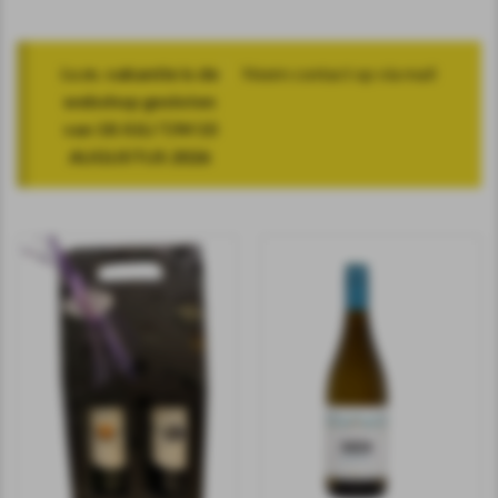
i.v.m. vakantie is de
Neem contact op via mail
webshop gesloten
van 18 JULI T/M 10
AUGUSTUS 2026