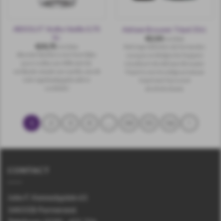
ABSOLUT Vodka Vanilla 0,70
Adriaen Brouwer Tripel 33cl.
ltr.
€
2,50
incl.btw
€
20,75
Met ingrediënten als koriander,
incl.btw
Absolut Vanilia is een heerlijke
curaçao en Belgische hoppen
pure vodka van 40% met de
resulteert de Adriaen Brouwer
verfijnde smaak van vanille, wordt
Tripel in een kruidige premium
ook regelmatig gebruikt in
tripel met 9 procent
cocktails!
alcoholvolume.
1
2
3
4
…
54
55
56
CONTACT
John F. Kennedyplein 61
1443 EB Purmerend.