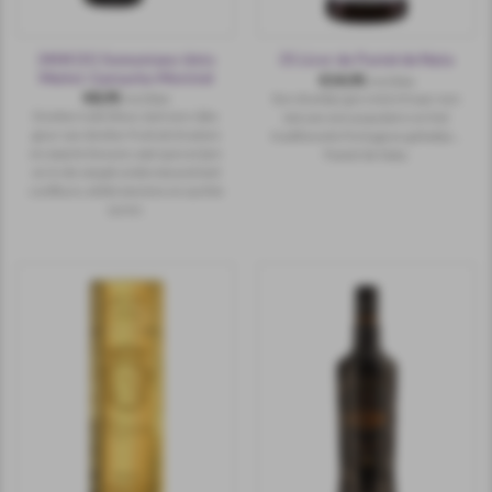
3404 DO Somontano tinto
35 Licor de Pastel de Nata
Merlot-Garnacha-Moristel
€
14,95
incl.btw
€
8,95
Een drankje gecreëerd naar een
incl.btw
Donkerrode kleur, met een rijke
mix van een populaire en het
geur van donker fruit als bramen
traditionele Portugese gebakje…
en zwarte bessen, wat specerijen
Pastel de Nata.
en in de smaak ondersteund met
confiture, milde tannine en zachte
zuren.