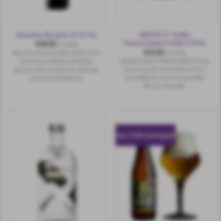
ABSOLUT Vodka
Absinthe Absente 55 0.7 ltr.
Tomorrowland 2026 0,70 ltr
€
30,95
incl.btw
€
19,95
Absint is heel karakteristiek. Dit is
incl.btw
Let op
:
bij deze limited edition krijg
een mix van absint, artemisia,
je een van de 3 varianten: het is
groene anijs en balsem: delicaat,
dus altijd een verrassing welke
zoet en licht gekruid.
fles je ontvangt!
incl. 0.10 statiegeld