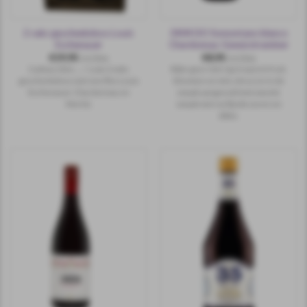
2 vaks geschenkdoos Louis
3404 DO Somontano blanco
Eschenauer
Chardonnay-Gewürztraminer
€
19,95
€
8,95
incl.btw
incl.btw
Cadeau idee.......! Luxe 2 vaks
Rijke geur met rijp tropisch fruit,
geschenkdoos met een fles Louis
bloemen en iets citrus en in de
Eschenauer Chardonnay en
smaak aangevuld met zwoele
Merlot.
smaak met verfijnde zuren en
dikte.