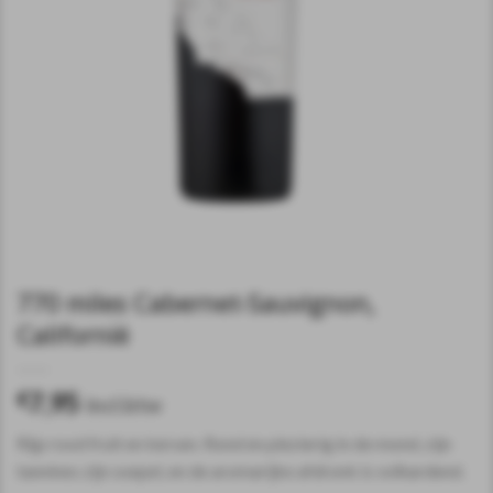
770 miles Cabernet-Sauvignon,
Californië
7,95
€
incl.btw
Rijp rood fruit en kersen. Rond en plezierig in de mond, zijn
tannines zijn soepel, en de aromarijke afdronk is volhardend.