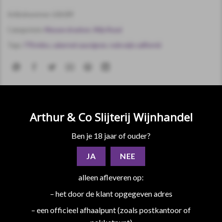
Artikelnummer:
636189
Categorieën:
Nieuwe dranken
,
Wijn Rood
Tags:
770 miles
,
cabernet sauvignon
,
rode wijn californié
Arthur & Co Slijterij Wijnhandel
Ben je 18 jaar of ouder?
BESCHRIJVING
JA
NEE
EXTRA INFORMATIE
alleen afleveren op:
De staat Californië is een van de beroemdste regio’s van de
Verenigde Staten. Inderdaad, de 770 vierkante mijl aan
– het door de klant opgegeven adres
wijngaarden maken Californië de grootste wijnstreek van het
– een officieel afhaalpunt (zoals postkantoor of
land, bekend om zijn verscheidenheid aan terroirs en wijnen