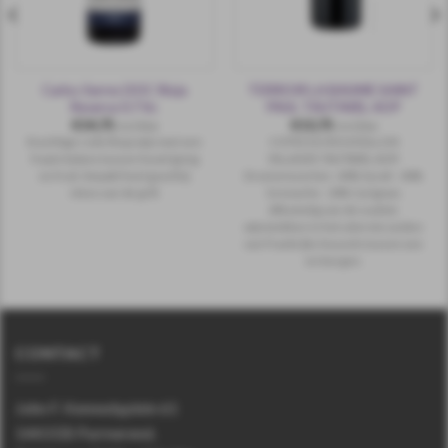
Carlos Serres DOC Rioja
TERROIR LA BAUME SAINT
Reserva 0.7 ltr.
PAUL TAUTAVEL AOP
€
14,75
€
13,75
incl.btw
incl.btw
Krachtige rode Rioja wijn met een
COTES DU ROUSSILLON
fraaie balans tussen houtrijping
VILLAGES TAUTAVEL AOP.
en fruit. Smaakt heel goed bij
Druivensoorten : 40% Syrah - 40%
vlees van de grill.
Grenache - 20% Carignan.
Afkomstig van de oudste
wijnstokken in het uiterste zuiden
van Frankrijks heuvels tussen zee
en bergen.
CONTACT
John F. Kennedyplein 61
1443 EB Purmerend.