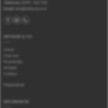
Telefoon
:
0299 – 425 726
Email:
info@arthurenco.nl
ARTHUR & CO
Home
Over ons
Proeverijen
Actueel
Contact
Nieuwsbrief
INFORMATIE