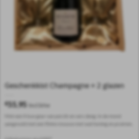
Geschenkkist Champagne + 2 glazen
55,95
€
incl.btw
Met een frisse geur van perzik en vers deeg. In de mond
aangevuld met een flinke mousse met wat honing en pruimen.
Artikelnummer:
gesch0007