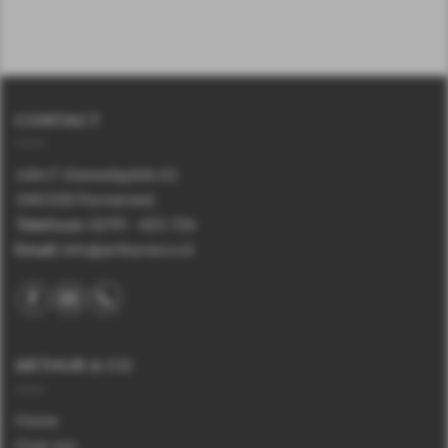
CONTACT
John F. Kennedyplein 61
1443 EB Purmerend.
Telefoon
:
0299 – 425 726
Email:
info@arthurenco.nl
ARTHUR & CO
Home
Over ons