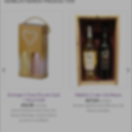
GERELATEERDE PRODUCTEN
Bottega 2-Pack Piccolo Gold
Wijnkist 2 vaks 12e Mezzo
+ Rose Gold
€
27,50
incl.btw
€
15,95
Houten wijnkist met 2 flessen 12e
incl.btw
Geschenkdoos met 2 piccolo
Mezzo uit Italië.
flesjes Bottega, Gold en Rosé
prosecco 2x 200 ml.