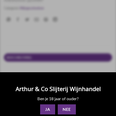
Categorie:
Wijngeschenken
BESCHRIJVING
EXTRA INFORMATIE
Geschenkkist Champagne Champagne Monmarthe 1er Cru
‘Secret de Famille’ brut + 2 glazen
Arthur & Co Slijterij Wijnhandel
Met een frisse geur van perzik en vers deeg. In de mond
Ben je 18 jaar of ouder?
aangevuld met een flinke mousse met wat honing en pruimen.
JA
NEE
Wijnhuis
: