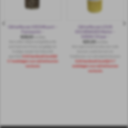
Glitterflessen KROHN port –
Glitterflessen LOUIS
Panterprint –
ESCHENAUER Merlot –
SARAH 50 jaar –
€
28,50
incl.btw
€
25,50
Een volle robijnrood gekleurde
incl.btw
port met een frisse, jeugdige en
Een expressief aroma van rode
fruitige smaak. Een klassiek
bessen, zoals kersen en
aperitief.
Echt handwerk levertijd
frambozen, en ook zwarte bessen.
5-7 werkdagen voor wij het kunnen
Echt handwerk levertijd 5-7
versturen.
werkdagen voor wij het kunnen
versturen.