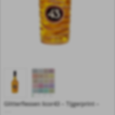
Glitterflessen licor43 – Tijgerprint –