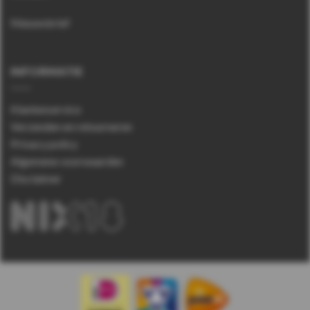
Nieuwsbrief
INFORMATIE
Klantenservice
Verzenden en retourneren
Privacy policy
Algemene voorwaarden
Disclaimer