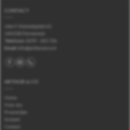
CONTACT
John F. Kennedyplein 61
1443 EB Purmerend.
Telefoon
:
0299 – 425 726
Email:
info@arthurenco.nl
ARTHUR & CO
Home
Over ons
Proeverijen
Actueel
Contact