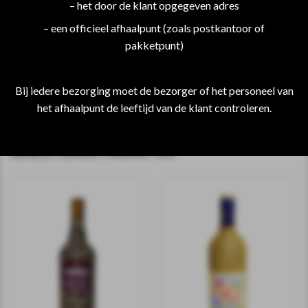
EXTRA INFORMATIE
– het door de klant opgegeven adres
– een officieel afhaalpunt (zoals postkantoor of
Heb jij leuke ideeën voor het uiterlijk? Van alles is mogelijk
pakketpunt)
en we denken graag met je mee.
Wil je een andere kleur?……..alles is mogelijk en geef het
Bij iedere bezorging moet de bezorger of het personeel van
aan bij de bestelling bij het vakje opmerkingen.
het afhaalpunt de leeftijd van de klant controleren.
GERELATEERDE PRODUCTEN