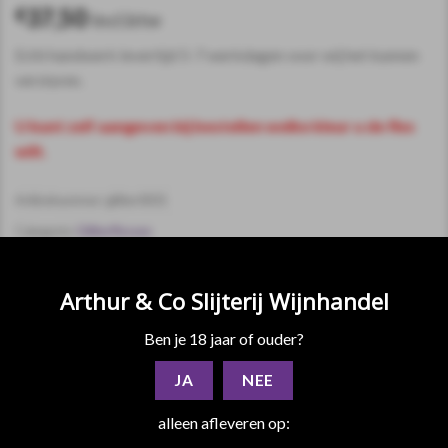
37,50
€
incl.btw
Echt handwerk levertijd 5-7 werkdagen voor wij het kunnen
versturen.
U kunt zelf aangeven bij bestellen welke kleur u de fles
wilt.
Artikelnummer:
glitter0031
Categorie:
Glitterflessen
Arthur & Co Slijterij Wijnhandel
Ben je 18 jaar of ouder?
JA
NEE
alleen afleveren op:
BESCHRIJVING