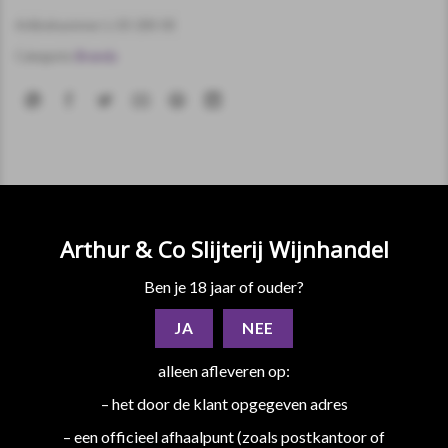
Artikelnummer:
L-03-200-00
Categorie:
Brandy
Arthur & Co Slijterij Wijnhandel
BESCHRIJVING
EXTRA INFORMATIE
Ben je 18 jaar of ouder?
Ararat is een echte Armeense brandewijn, geproduceerd met
JA
NEE
veel eerbied voor de tradities en volgens hoge
alleen afleveren op:
kwaliteitsnormen, het resultaat van een continu streven naar
uitmuntendheid sinds 1887.
– het door de klant opgegeven adres
– een officieel afhaalpunt (zoals postkantoor of
De Ararat-brandewijn is de belichaming van de authentieke