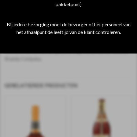
pakketpunt)
combinatie van menselijk talent en de gulle natuur. Hij wordt
uitsluitend gemaakt van plaatselijke gekweekte Armeense
druiven, uitgaande van de dunste fractie en gerijpt in
Bij iedere bezorging moet de bezorger of het personeel van
eeuwenoude Kaukasische eiken vaten.
het afhaalpunt de leeftijd van de klant controleren.
Het is een echte met de hand gemaakte drank, de kroon op
het werk van honderden geestdriftige vaklui van de Yerevan
Brandy Company.
GERELATEERDE PRODUCTEN