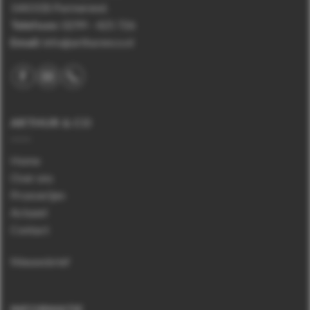
1443 EB Purmerend.
Telefoon
:
0299 – 425 726
Email:
info@arthurenco.nl
ARTHUR & CO
Home
Over ons
Proeverijen
Actueel
Contact
Nieuwsbrief
INFORMATIE