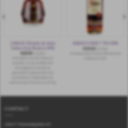
CARLOS I Brandy de Jerez
ASBACH URALT 70cl 38%
Solera Gran Reserva 40%
€
19,50
incl.btw
€
28,95
De bekendste Duitse Weinbrand
incl.btw
Het maken van de Osborne
is Asbach Uralt .
brandy's is een traditie die
doorgegeven wordt van
generatie op generatie, het
betreft een combinatie van
wetenschap, kunst en ervaring.
CONTACT
John F. Kennedyplein 61