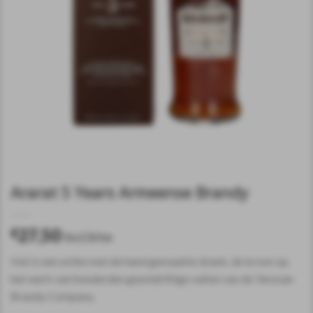
Ararat 5 Years Armeense Brandy
27,50
€
incl.btw
Het is een echte met de hand gemaakte drank, de kroon op
het werk van honderden geestdriftige vaklui van de Yerevan
Brandy Company.