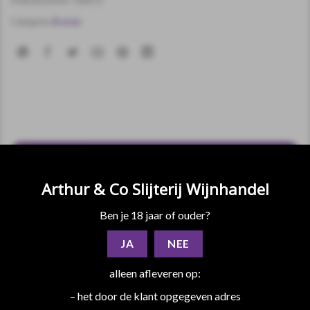
Categorie:
Brandy
BESCHRIJVING
EXTRA INFORMATIE
Arthur & Co Slijterij Wijnhandel
BEOORDELINGEN (0)
Ben je 18 jaar of ouder?
Metaxa brandy vijf sterren is een mix van wijnbrandy en
JA
NEE
muskaatwijn en heeft minstens 5 jaar gerijpt. De smaak is
verwarmend en kruidig met duidelijk herkenbare eikenhouten
alleen afleveren op:
tonen. De drank ruikt kruidig met enige houttonen en een
– het door de klant opgegeven adres
zweem van rozijnen.