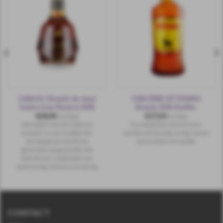
CARLOS I Brandy de Jerez
OSBORNE VETERANO
Solera Gran Reserva 40%
Brandy 30% literfles
€
28,95
€
17,50
incl.btw
incl.btw
Het maken van de Osborne
De smaak kan omschreven
brandy's is een traditie die
worden als druivig, verder tonen
doorgegeven wordt van
van pruimen en vanille.
generatie op generatie, het
betreft een combinatie van
wetenschap, kunst en ervaring.
CONTACT