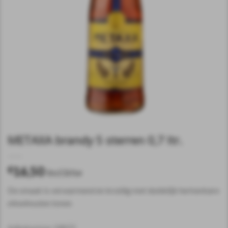
METAXA brandy 5 sterren 0,7 ltr.
16,50
€
incl.btw
De smaak is verwarmend en kruidig met duidelijk herkenbare
eikenhouten tonen
Artikelnummer:
108272