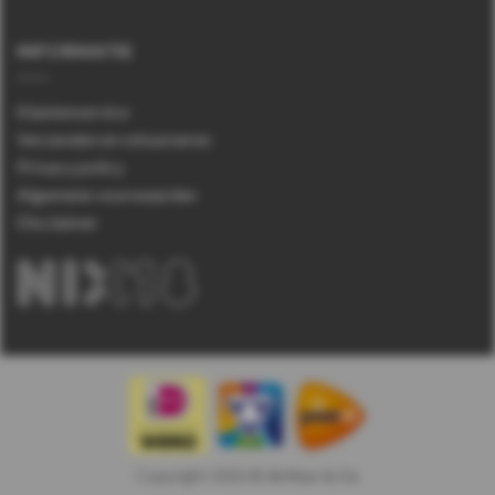
INFORMATIE
Klantenservice
Verzenden en retourneren
Privacy policy
Algemene voorwaarden
Disclaimer
Copyright 2026 ©
Arthur & Co