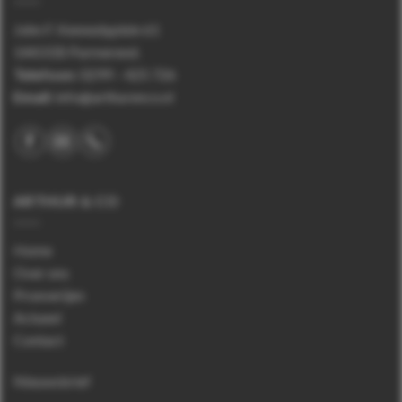
John F. Kennedyplein 61
1443 EB Purmerend.
Telefoon
:
0299 – 425 726
Email:
info@arthurenco.nl
ARTHUR & CO
Home
Over ons
Proeverijen
Actueel
Contact
Nieuwsbrief