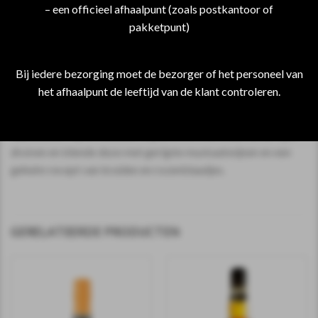
– een officieel afhaalpunt (zoals postkantoor of
pakketpunt)
Metaxa
Al 5000 jaar geleden hadden de mensen in het oude
Bij iedere bezorging moet de bezorger of het personeel van
Griekenland het maken van wijn ontdekt, maar het duurde tot
het afhaalpunt de leeftijd van de klant controleren.
1888 voordat Spyros Metaxa een methode bedacht om de
Metaxa, zoals die heden ten dage bekend is, te kunnen
fabriceren. Hij verbouwde wijnstokken, distilleerde de rijke
druiven en blende deze met gerijpte muskaatwijnen en een
geheim recept van kruiden en rozenblaadjes.
GERELATEERDE PRODUCTEN