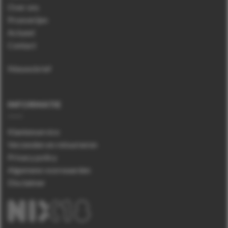
Over ons
Proeverijen
Actueel
Contact
Nieuwsbrief
INFORMATIE
Klantenservice
Verzenden en retourneren
Privacy policy
Algemene voorwaarden
Disclaimer