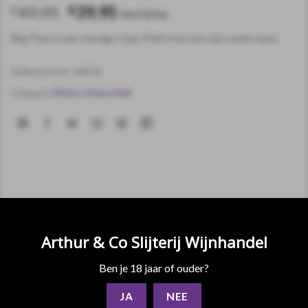
49,95
39,95
€
€
incl.btw
Big Peat is een stevige Islay Malt met ook een zoete kant.
Artikelnummer:
108726
Categorie:
Whisky Schotse Malt
BESCHRIJVING
Arthur & Co Slijterij Wijnhandel
VIDEO
Ben je 18 jaar of ouder?
EXTRA INFORMATIE
BEOORDELINGEN (0)
JA
NEE