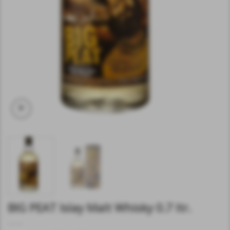
BIG PEAT Islay Malt Whisky 0.7 ltr.