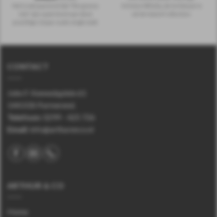
Het is wel passend dat "the grassy
Schotse Whisky, de Inchmoan is
isle" zijn naam leent aan deze
uit de Island Collection.
prachtige 12 jaar oude single malt.
CONTACT
John F. Kennedyplein 61
1443 EB Purmerend.
Telefoon
:
0299 – 425 726
Email:
info@arthurenco.nl
ARTHUR & CO
Home