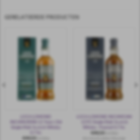
GERELATEERDE PRODUCTEN
LOCH LOMOND
LOCH LOMOND INCHMOAN
INCHMURRIN 12 Years Old
12YO Single Malt Scotch
Single Malt Scotch Whisky
Whisky -Peated 0.7 ltr.
0.7 ltr.
€
44,50
incl.btw
€
44,50
Een mooie amber kleurige
incl.btw