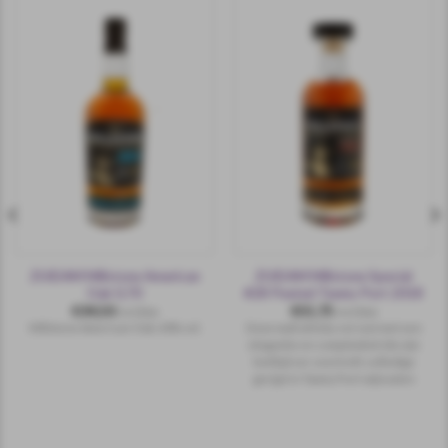
ZUIDAM Millstone American
ZUIDAM Millstone Special
Oak 0,70
#28 Peated Tawny Port 2018
€
34,50
€
55,75
incl.btw
incl.btw
Millstone American Oak, 43% vol.
Deze malt whisky verrast met een
elegantie en complexiteit die zijn
leeftijd ver overtreft, volledige
gerijpt in Tawny Port-wijnvaten