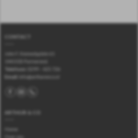
CONTACT
John F. Kennedyplein 61
1443 EB Purmerend.
Telefoon
:
0299 – 425 726
Email:
info@arthurenco.nl
ARTHUR & CO
Home
Over ons