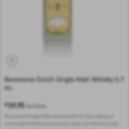
Boomsma Dutch Single Malt Whisky 0.7
ltr.
39,95
€
incl.btw
Deze Dutch Single Malt whisky heeft na 7 jaar rijping op
voormalig Amerikaanse bourbon vaten zijn ultieme smaak