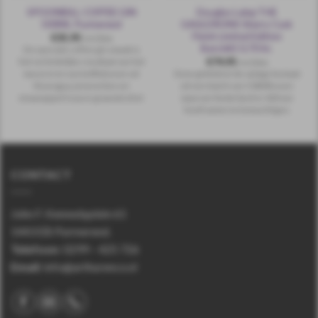
SPOONBILL COFFEE GIN
Douglas Laing THE
500ML Purmerend
GAULDRONS Sherry Cask
Finish Limited Edition
€
35,95
incl.btw
Batch#2 0,70 ltr.
De speciale coffee gin smaak is
€
74,95
het verleidelijke resultaat van het
incl.btw
macereren van koffiebonen uit
Deze gelimiteerde oplage bestaat
Nicaragua, jeneverbes en
uit een batch van 5.580 flessen
sinaasappel in pure graanalcohol.
waarvan Nederland er 420 van
heeft weten te bemachtigen.
CONTACT
John F. Kennedyplein 61
1443 EB Purmerend.
Telefoon
:
0299 – 425 726
Email:
info@arthurenco.nl