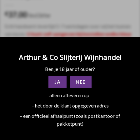
37,00
€
incl.btw
Echt handwerk levertijd 5-7 werkdagen voor wij het kunnen
versturen.
U kunt zelf aangeven bij bestellen welke kleur
u de fles wilt.
Arthur & Co Slijterij Wijnhandel
Artikelnummer:
glitter0001
Categorieën:
Glitterflessen
,
Nieuwe dranken
Ben je 18 jaar of ouder?
JA
NEE
alleen afleveren op:
– het door de klant opgegeven adres
– een officieel afhaalpunt (zoals postkantoor of
pakketpunt)
BESCHRIJVING
EXTRA INFORMATIE