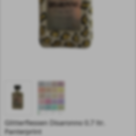
Glitterflessen Disaronno 0.7 ltr.
Panterprint