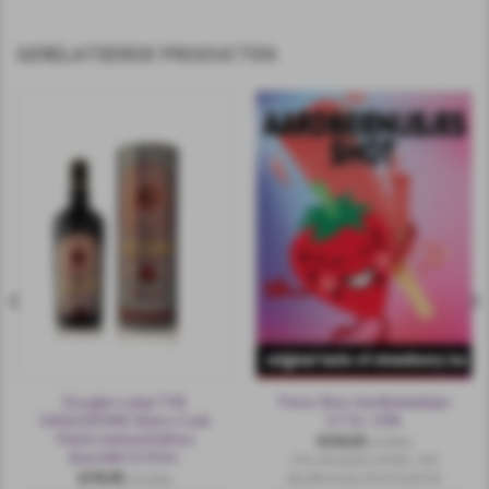
GERELATEERDE PRODUCTEN
Douglas Laing THE
Party Shot Aardbeienijsjes
GAULDRONS Sherry Cask
0.7 ltr. 10%
Finish Limited Edition
€
14,50
incl.btw
Batch#2 0,70 ltr.
Ons nieuwste shotje…het
€
74,95
Aardbeienijs Shot heeft de
incl.btw