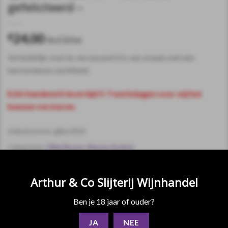
gefeliciteerd –
24,00
€
incl.btw
Verleidelijk zoet en verrassend fris van smaak met een
harmonieuze zachtheid.
Echt handwerk levertijd 5-7 werkdagen voor wij het
kunnen versturen.
Artikelnummer:
glitter0024
Categorieën:
Glitterflessen
,
Nieuwe dranken
Arthur & Co Slijterij Wijnhandel
Ben je 18 jaar of ouder?
JA
NEE