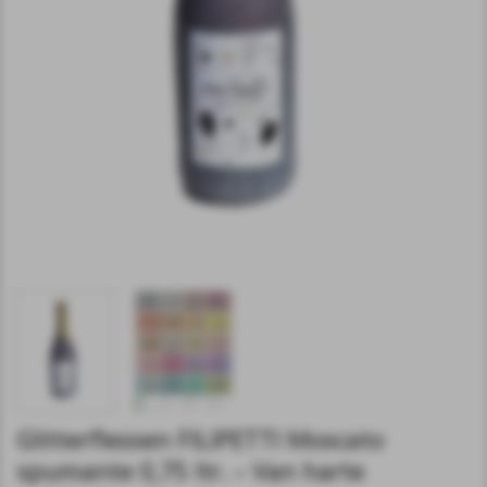
Glitterflessen FILIPETTI Moscato
spumante 0,75 ltr. – Van harte