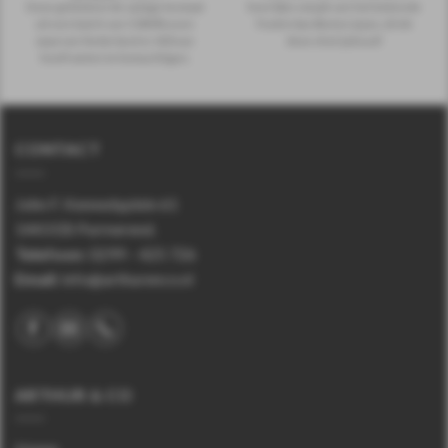
Deze gelimiteerde oplage bestaat
heerlijke smaak van het bekende
uit een batch van 5.580 flessen
Festini Aardbeien ijsjes, drink
waarvan Nederland er 420 van
deze shot ijskoud!
heeft weten te bemachtigen.
CONTACT
John F. Kennedyplein 61
1443 EB Purmerend.
Telefoon
:
0299 – 425 726
Email:
info@arthurenco.nl
ARTHUR & CO