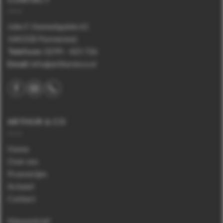
John F. Kennedyplein 61
1443 EB Purmerend.
Telefoon
:
0299 – 425 726
Email:
info@arthurenco.nl
ARTHUR & CO
Home
Over ons
Proeverijen
Actueel
Contact
Nieuwsbrief