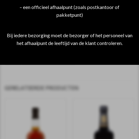
distilleerderij. De gebruikte whisky’s zijn afkomstig uit 5
– een officieel afhaalpunt (zoals postkantoor of
verschillende soorten vaten, onder andere Sherry,
pakketpunt)
Amerikaanse eiken en natuurlijk Japanse Mizunara eiken
vaten.
Hibiki Japanes Harmony laat zich kenmerke als licht,
Bij iedere bezorging moet de bezorger of het personeel van
toegankelijk met noten van sinaasappelschil en witte
het afhaalpunt de leeftijd van de klant controleren.
chocolade.
Special: Gelimiteerd beschikbaar.
GERELATEERDE PRODUCTEN