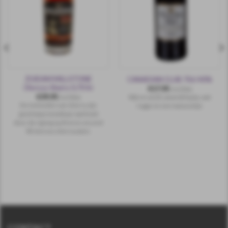
ZUIDAM MILLSTONE
CANADIAN CLUB 70cl 40%
Oloroso Sherry 0,70 ltr
€
17,95
incl.btw
€
39,95
Rijk en zacht, amandelspijs, wat
incl.btw
De invloeden van sherry zijn
rogge en een maiszoetje.
goed waarneembaar wat komt
door de rijping op first en second
fill oloroso sherryvaten.
CONTACT