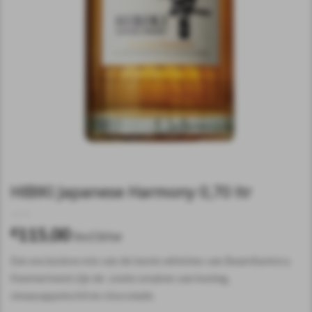
HIBIKI Japanese Harmony 0,70 ltr
115,00
€
incl.btw
Een exclusieve mix van de beste whiskies van BeamSuntory.
Kenmerkend zijn de zoete smaken van honing,
sinaasappelschil en chocolade.