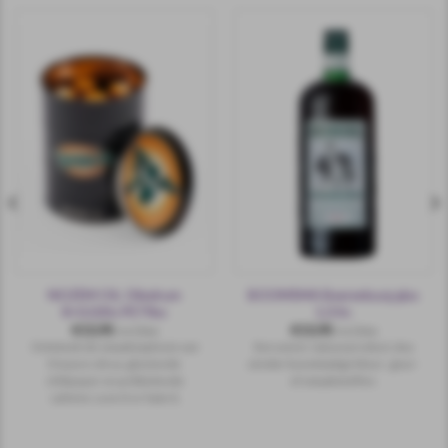
NOZEM OIL Oliedrum
BOOMSMA Beerenburg glas
8×0,02ltr.PETfles
1,0 ltr.
€
13,95
€
13,95
incl.btw
incl.btw
Ontsteek de smaakexplosie van
Een zuiver natuurproduct, dus
friszure citrus, gloeiende
zónder kunstmatige kleur-, geur-
chilipeper en prikkelende
of smaakstoffen.
cafeïne. Love it or hate it,