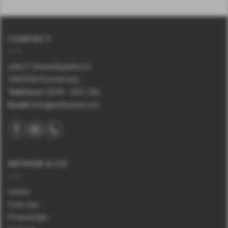
CONTACT
John F. Kennedyplein 61
1443 EB Purmerend.
Telefoon
:
0299 – 425 726
Email:
info@arthurenco.nl
ARTHUR & CO
Home
Over ons
Proeverijen