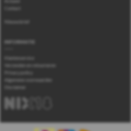
Actueel
Contact
Nieuwsbrief
INFORMATIE
Klantenservice
Verzenden en retourneren
Privacy policy
Algemene voorwaarden
Disclaimer