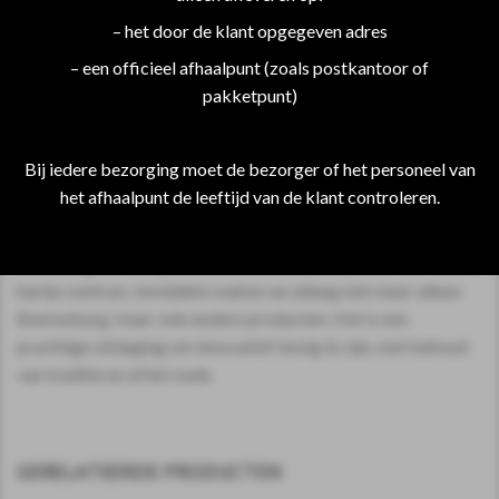
– het door de klant opgegeven adres
Historie
– een officieel afhaalpunt (zoals postkantoor of
pakketpunt)
In 1864 is de weduwe Anjenette Joustra-Reinders begonnen
met het maken van Beerenburg. Zes generaties verder, maken
we in het pand van oorsprong nog steeds met dezelfde
Bij iedere bezorging moet de bezorger of het personeel van
kruiden, hetzelfde product volgens dezelfde receptuur. Dat is
het afhaalpunt de leeftijd van de klant controleren.
uniek en dat proeft u niet alleen terug in de smaak van onze
Beerenburg, maar ook in het verhaal van de familie en de
uitstraling van ons pand. Één van de oudste panden van Sneek,
hartje centrum. Inmiddels maken we allang niet meer alleen
Beerenburg, maar vele andere producten. Het is een
prachtige uitdaging om innovatief bezig te zijn, met behoud
van traditie en al het oude.
GERELATEERDE PRODUCTEN