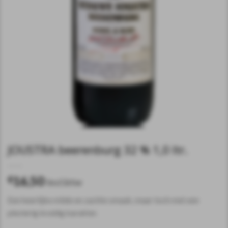
JOUSTRA beerenburg 32 % 1,0 ltr.
16,50
€
incl.btw
Een heerlijke milde en zachte smaak, maar toch met een
plezierig kruidig karakter.