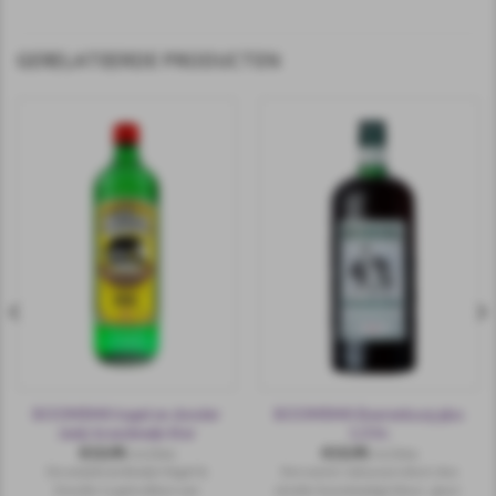
GERELATEERDE PRODUCTEN
BOOMSMA hagel en donder
BOOMSMA Beerenburg glas
/anijs brandewijn liter
1,0 ltr.
€
13,95
€
13,95
incl.btw
incl.btw
De anijsbrandewijn Hagel &
Een zuiver natuurproduct, dus
Donder is getrokken van
zónder kunstmatige kleur-, geur-