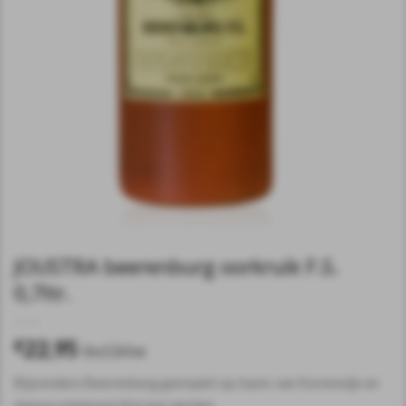
JOUSTRA beerenburg oorkruik F.S.
0,7ltr.
22,95
€
incl.btw
Bijzondere Beerenburg gemaakt op basis van Korenwijn en
daarna minimaal drie jaar gerijpt.