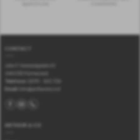
Egyptische anijs.
of smaakstoffen.
CONTACT
John F. Kennedyplein 61
1443 EB Purmerend.
Telefoon
:
0299 – 425 726
Email:
info@arthurenco.nl
ARTHUR & CO