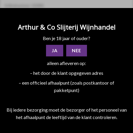
Artikelnummer:
102081
Categorie:
Binnenlands Gedistilleerd
Arthur & Co Slijterij Wijnhandel
Ben je 18 jaar of ouder?
JA
NEE
alleen afleveren op:
BESCHRIJVING
– het door de klant opgegeven adres
EXTRA INFORMATIE
– een officieel afhaalpunt (zoals postkantoor of
pakketpunt)
BEOORDELINGEN (0)
Traditioneel Nederlands gedistilleerd uit de beste
Bij iedere bezorging moet de bezorger of het personeel van
grondstoffen.
het afhaalpunt de leeftijd van de klant controleren.