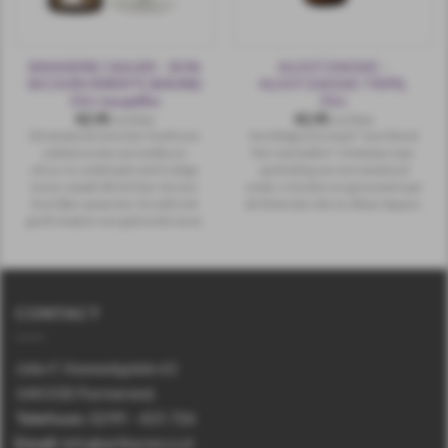
BRASSERIE CAULIER – BON
KLOOTZAKSKE –
SECOURS ÉMÉRITE (BRUNE)
KLOOTZAKSKE TRIPEL
33cl. beugelfles
33cl.
€
2,95
€
2,95
incl.btw
incl.btw
Dit donkerbruine bier heeft een
Een Belgische tripel: "een blond
subtiel aroma van mokka en
bier met ballen". Ontstaan naar
citrus. In combinatie met fruitige
aanleiding van een weekend
tonen, maakt dit het bier tot een
onder vrienden en genoemd naar
heerlijke opwarmer. De afdronk
de kloterijen die ze elkaar lappen.
geeft smaken van gebrande mout.
CONTACT
John F. Kennedyplein 61
1443 EB Purmerend.
Telefoon
:
0299 – 425 726
Email:
info@arthurenco.nl