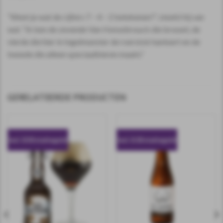
“Weet je wat de cijfers 7 – 4 – 2 betekenen?”, steekt hij van
wal. “Ik ben de zevende Van Honsebrouck die brouwt, de
vierde die hier in Ingelmunster de roerstok hanteert en de
tweede die alleen speciaalbieren maakt.”
GERELATEERDE PRODUCTEN
incl. 0.50 statiegeld
incl. 0.10 statiegeld