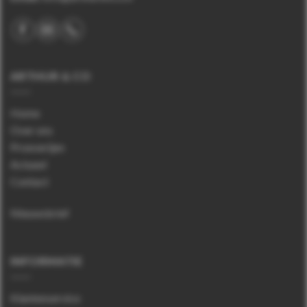
ARTHUR & CO
Home
Over ons
Proeverijen
Actueel
Contact
Nieuwsbrief
INFORMATIE
Klantenservice