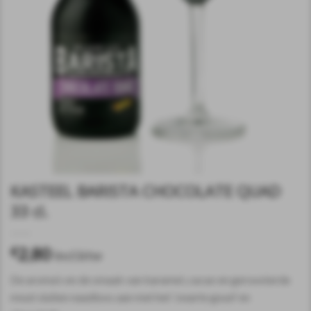
KASTEEL BARISTA CHOCOLATE QUAD
33 cl.
2,80
€
incl.btw
De aroma’s en de smaak van karamel, cacao en geroosterde
mout sluiten naadloos aan met het ‘zwarte goud’ en