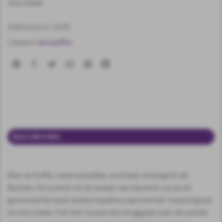
chocolade.
Artikelnummer:
25243
Categorie:
Speciaal Bier
BESCHRIJVING
EXTRA INFORMATIE
Bier en koffie, twee werelden, voortaan verenigd in de
Barista. De aroma’s en de smaak van karamel, cacao en
geroosterde mout sluiten naadloos aan met het ‘zwarte goud’
en chocolade. Het bier bouwt een bruggetje naar de wereld