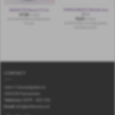
PIMPELMEESCH Blonde Snol
BEEMSTER Blond 0.75 ltr.
33 cl.
€
7,30
incl.btw
€
3,25
Een echt traditioneel Blond bier,
incl.btw
Een blond bier van hoge gisting
Proost!
met 8,5% alcohol.
CONTACT
John F. Kennedyplein 61
1443 EB Purmerend.
Telefoon
:
0299 – 425 726
Email:
info@arthurenco.nl