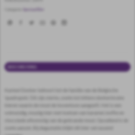
Categorie:
Speciaal Bier
BESCHRIJVING
EXTRA INFORMATIE
Kasteel Donker behoort tot de familie van de Belgische
‘quadrupels’. Dit zijn sterke, zoete tot bittere donkerbruine
bieren waarin de mout de boventoon aangeeft. Het is een
volmondig, moutig bier met toetsen van karamel, koffie en
chocolade afkomstig van de gebrande mout. Opvallend is de
zoete aanzet. Bij degustatie blijkt dit bier verrassend