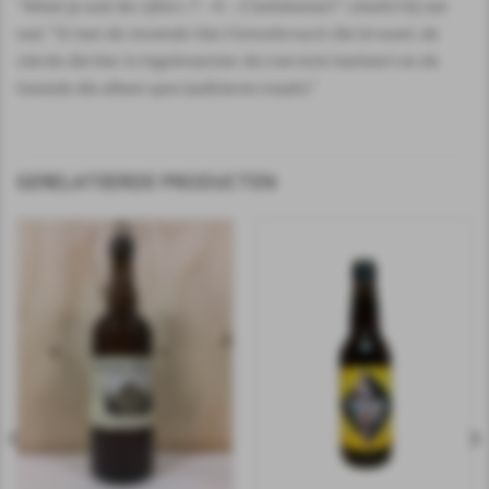
“Weet je wat de cijfers 7 – 4 – 2 betekenen?”, steekt hij van
wal. “Ik ben de zevende Van Honsebrouck die brouwt, de
vierde die hier in Ingelmunster de roerstok hanteert en de
tweede die alleen speciaalbieren maakt.”
GERELATEERDE PRODUCTEN