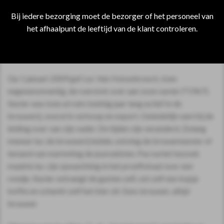
aroma. De brouwer blijft sleutelen aan zijn klassiekers.
Bij iedere bezorging moet de bezorger of het personeel van
Intussen zijn er ook enkele nieuwe bieren ontstaan ‘by
het afhaalpunt de leeftijd van de klant controleren.
Kasteel’, geïnspireerd door Kasteel.
DE BROUWERIJ
Op 1 januari 2009 gaf Luc Van Honsebrouck, toen
negenenzeventig, de roerstok over aan zoon xavier (°1967).
Xavier was toen al ruim twintig jaar lang actief in de
brouwerij, vooral in verkoop en export. Geleidelijk nam hij de
leiding over van zijn vader. De tijden zijn veranderd. Zolang
meneer luc de brouwerij leidde, ontving de brouwmeester of
iemand van marketing de journalisten. Pas na het bezoek
maakte luc zijn opwachting in het proeflokaal voor een
rondje. Xavier ontvangt de gasten zelf, zet zelf een kopje
koffie en schenkt zelf het bier uit. Eens brouwer, altijd
brouwer.