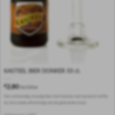
KASTEEL BIER DONKER 33 cl.
2,80
€
incl.btw
Een volmondig, moutig bier met toetsen van karamel, koffie
en chocolade afkomstig van de gebrande mout.
Artikelnummer:
23474