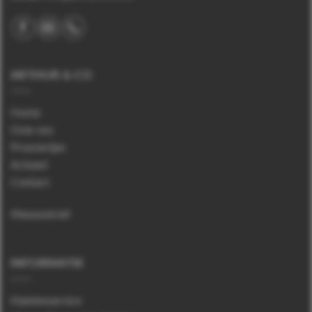
ARTHUR & CO
Home
Over ons
Proeverijen
Actueel
Contact
Nieuwsbrief
INFORMATIE
Klantenservice