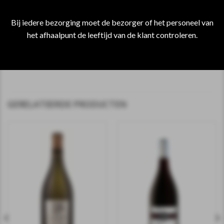
Wijnkleur : Goud
Bij iedere bezorging moet de bezorger of het personeel van
Neus : Bloemig
het afhaalpunt de leeftijd van de klant controleren.
Smaak : Aroma’s van gekonfijte sinaasappelen, honing,
dennenhars en exotisch fruit
Afdronk : Mooie lengte van de aroma’s
GERELATEERDE PRODUCTEN