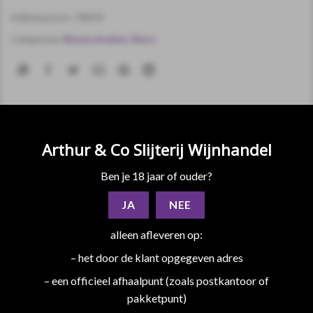
Artikelnummer:
740054
Categorieën:
Nieuwe dranken
,
Sherry
Arthur & Co Slijterij Wijnhandel
BESCHRIJVING
Ben je 18 jaar of ouder?
EXTRA INFORMATIE
JA
NEE
De frisheid van een Frans aperitief met een zachte, fruitige
alleen afleveren op:
smaak. Lillet is een subtiele mengeling van zorgvuldig
– het door de klant opgegeven adres
geselecteerde wijnen en vruchteninfusies, die sinds 1887 in
onze kelders in Podensac, ten zuiden van Bordeaux, wordt
– een officieel afhaalpunt (zoals postkantoor of
geproduceerd.
pakketpunt)