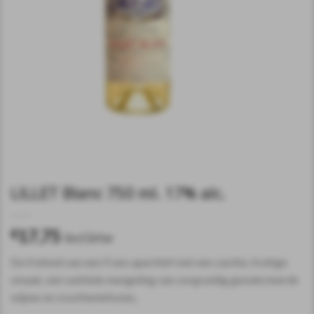
LILLET Blanc 750 ml. 17% alc.
17,75
€
incl.btw
De frisheid van een Frans aperitief met een zachte, fruitige
smaak, een subtiele mengeling van zorgvuldig geselecteerde
wijnen en vruchteninfusies,