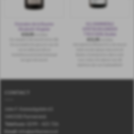
Domaine de la Baume
SGJ BIMMERLE
Elisabeth Viognier
SPÄTBURGUNDER
TROCKEN, Baden
€
10,95
incl.btw
€
11,95
De smaak in de mond vol en dik.
incl.btw
De aromatische geuren van de
Het wijnhuis Bimmerle is de meest
verse witte perzik en
bekroonde wijnproducent uit
lentebloesem komt helemaal
Baden, Duitsland en dat is niet
terug in de mond.
voor niets. De wijnen van dit
wijnhuis zijn van topkwaliteit!
CONTACT
John F. Kennedyplein 61
1443 EB Purmerend.
Telefoon
:
0299 – 425 726
Email:
info@arthurenco.nl