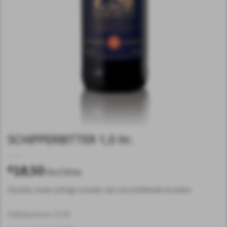
SCHIPPERBITTER 1,0 ltr.
18,50
€
incl.btw
Zachte, maar pittige smaak van verschillende kruiden.
Artikelnummer:
17,50