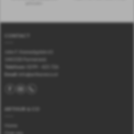
gehouden.
CONTACT
John F. Kennedyplein 61
1443 EB Purmerend.
Telefoon
:
0299 – 425 726
Email:
info@arthurenco.nl
ARTHUR & CO
Home
Over ons