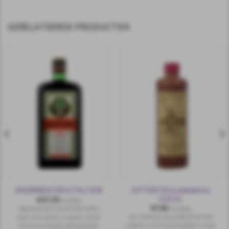
GERELATEERDE PRODUCTEN
JUTTERTJE kruidenbitter
JAGERMEISTER 0.7 ltr.l 35%
0,35 ltr.
€
17,70
incl.btw
€
7,45
Jägermeister bevat 56 kruiden,
incl.btw
Een Texelse specialiteit, bereid
maar het exacte recept is vanaf
volgens oud Texels familie recept.
het eerste begin altijd geheim