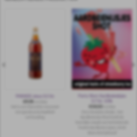
Party Shot Aardbeienijsjes
PARADE vieux 0,5 ltr.
0.7 ltr. 10%
€
9,95
incl.btw
€
14,50
Het is een klassieke vieux met
incl.btw
Ons nieuwste shotje…het
een goede prijs kwaliteit
Aardbeienijs Shot heeft de
verhouding.
heerlijke smaak van het bekende
Festini Aardbeien ijsjes, drink
deze shot ijskoud!