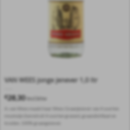
VAN WEES jonge jenever 1,0 ltr
28,30
€
incl.btw
A. van Wees maakt haar Wees Graanjenever van 4 soorten
moutwijn (bereid uit 4 soorten granen), graandistillaat en
kruiden. 100% graangenever.