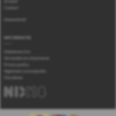
Actueel
Contact
Nieuwsbrief
INFORMATIE
Klantenservice
Verzenden en retourneren
Privacy policy
Algemene voorwaarden
Disclaimer