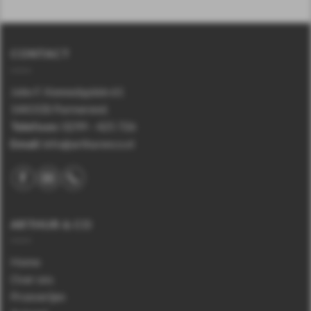
CONTACT
John F. Kennedyplein 61
1443 EB Purmerend.
Telefoon
:
0299 – 425 726
Email:
info@arthurenco.nl
ARTHUR & CO
Home
Over ons
Proeverijen