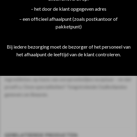
– het door de klant opgegeven adres
Gebruikte granen: Tarwe, rogge, mais en gerst.
– een officieel afhaalpunt (zoals postkantoor of
pakketpunt)
Alcoholpercentage: 35,00 %
Distilleerderij
Bij iedere bezorging moet de bezorger of het personeel van
A.van Wees anno 1883 distilleerderij de Ooievaar anno 1782
het afhaalpunt de leeftijd van de klant controleren.
omvat de enig overgebleven, ambachtelijke distilleerderij in
Amsterdam. U vindt ons in de Driehoekstraat in het hart van
de Jordaan. We distilleren producten met natuurlijke
ingrediënten, op basis van oorspronkelijke receptuur – en dat
proeft u. Onze specialiteiten? Tongstrelende Oudhollandse
genevers en likeuren.
GERELATEERDE PRODUCTEN