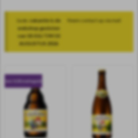
i.v.m. vakantie is de
Neem contact op via mail
webshop gesloten
van 18 JULI T/M 10
AUGUSTUS 2026
incl. 0.10 statiegeld