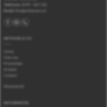
Telefoon
:
0299 – 425 726
Email:
info@arthurenco.nl
ARTHUR & CO
Home
Over ons
Proeverijen
Actueel
Contact
Nieuwsbrief
INFORMATIE