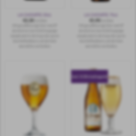
LA CHOUFFE 33cl.
LA CHOUFFE 75cl.
€
2,30
€
5,90
incl.btw
incl.btw
Dit goudkleurige bier met 8°
Dit goudkleurige bier met 8°
alcohol en een licht hoppige
alcohol en een licht hoppige
smaak wist in de loop der jaren
smaak wist in de loop der jaren
bierliefhebbers uit de hele
bierliefhebbers uit de hele
wereld te verleiden.
wereld te verleiden.
incl. 0.10 statiegeld