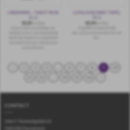
LINDEMANS – TAROT NOIR
LUPULUS BLONDE TRIPEL
25 cl.
33 cl.
€
2,25
€
2,50
incl.btw
incl.btw
Deze unieke assemblage van
Ongefilterd ambachtelijk
lambiek en bier van hoge gisting
bier, opnieuw fermenteerd in de
dankt zijn diepte en complexiteit
fles.
aan zwarte bessen, vlierbessen
en bosbessen.
1
2
3
…
6
7
8
9
10
11
12
…
14
15
16
CONTACT
John F. Kennedyplein 61
1443 EB Purmerend.