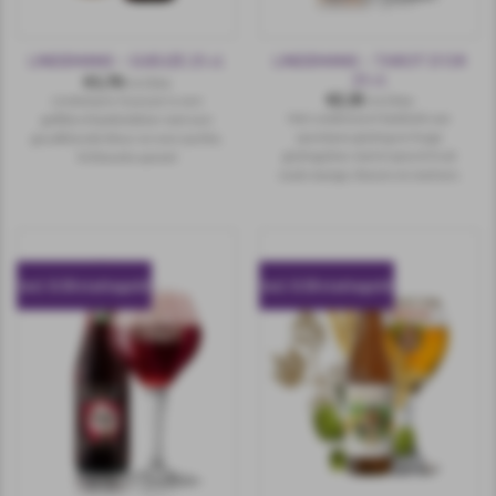
LINDEMANS – TAROT D’OR
LINDEMANS – GUEUZE 25 cl.
25 cl.
€
1,70
incl.btw
€
2,35
Lindemans Gueuze is een
incl.btw
Het combineert lambiek van
gefilterd lambiekbier met een
spontane gisting en hoge
goudblonde kleur en een zachte,
gistingsbier met tropisch fruit
lichtzoete aanzet
zoals mango, limoen en meloen.
incl. 0.10 statiegeld
incl. 0.10 statiegeld