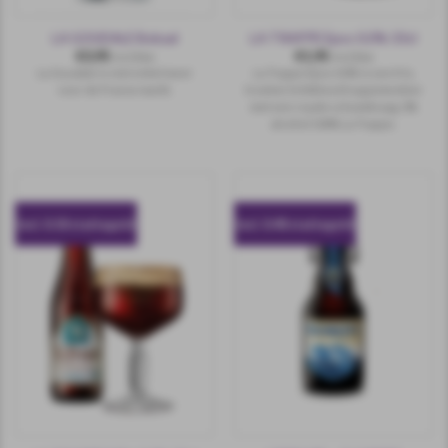
LA GOUDALE Bokaal
LA TRAPPE Epos 0.0% 33cl
€
3,95
€
1,95
incl.btw
incl.btw
La Goudale is niet enkel meer
La Trappe Epos 0.0% is een fris,
voor de Franse markt.
troebel, lichtblond trappistenbier
met een royale schuimkraag. 0%
alcohol 100% La Trappe.
incl. 0.10 statiegeld
incl. 0.40 statiegeld