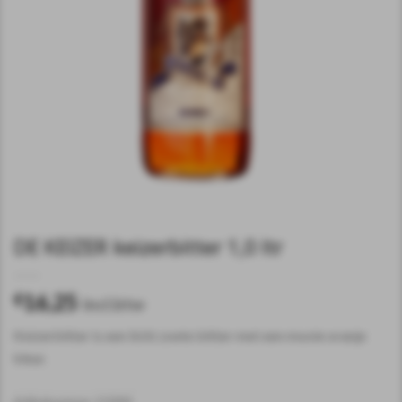
DE KEIZER keizerbitter 1,0 ltr
16,25
€
incl.btw
Keizerbitter is een licht zoete bitter met een mooie oranje
kleur.
Artikelnummer:
115041