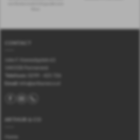
een flonkerende licht goudbruine
kleur.
CONTACT
John F. Kennedyplein 61
1443 EB Purmerend.
Telefoon
:
0299 – 425 726
Email:
info@arthurenco.nl
ARTHUR & CO
Home