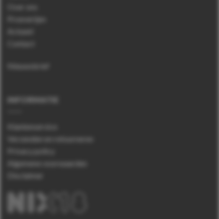
Over ons
Proeverijen
Actueel
Contact
Nieuwsbrief
INFORMATIE
Klantenservice
Verzenden en retourneren
Privacy policy
Algemene voorwaarden
Disclaimer