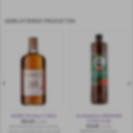
GERELATEERDE PRODUCTEN
Kruidenbitter ABRAHAM
NOBELTJE Likeur 1,00 ltr.
0,70 ltr. kruik
€
25,50
incl.btw
€
11,95
Deze Amelandse likeur, op basis
incl.btw
ABRAHAM Kruidenbitter.
van een oud Hollandse rum, heeft