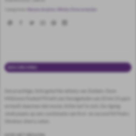
Categorieën:
Nieuwe dranken
,
Whisky Diverse landen
BESCHRIJVING
EXTRA INFORMATIE
Een prachtige, licht geturfde whisky van Zuidam. Deze
Millstone Peated PX heft een fenolgehalte van 20 tot 25 ppm
en heeft daarmee dat mooie, lichte turf in zich. De rijping
vindt plaats op een combinatie van first- en second fill Pedro
Ximénez sherry vaten.
HOE HET BEGON: