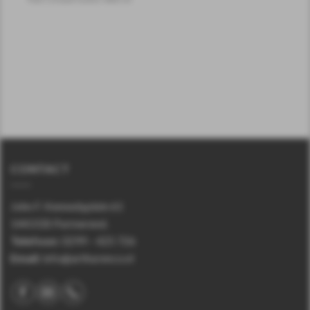
CONTACT
John F. Kennedyplein 61
1443 EB Purmerend.
Telefoon
:
0299 – 425 726
Email:
info@arthurenco.nl