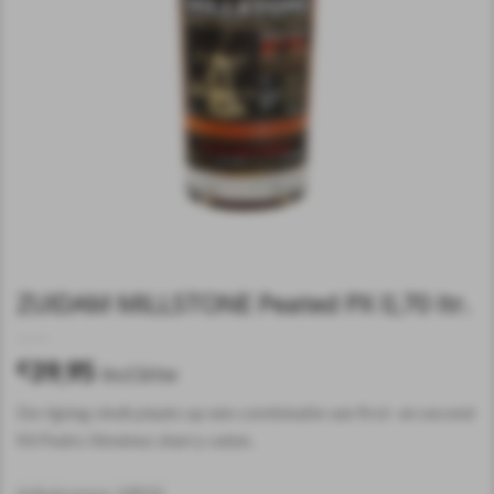
ZUIDAM MILLSTONE Peated PX 0,70 ltr.
39,95
€
incl.btw
De rijping vindt plaats op een combinatie van first- en second
fill Pedro Ximénez sherry vaten.
Artikelnummer:
108532