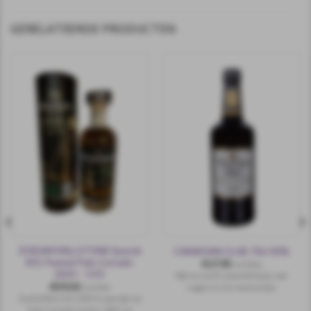
GERELATEERDE PRODUCTEN
ZUIDAM MILLSTONE Special
CANADIAN CLUB 70cl 40%
#31 Peated Palo Cortado
€
17,95
incl.btw
2019 – 5YO
Rijk en zacht, amandelspijs, wat
€
59,50
rogge en een maiszoetje.
incl.btw
Gedistilleerd in 2019 en gerijpt op
Palo Cortado fusten. 46% vol