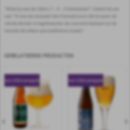
“Weet je wat de cijfers 7 – 4 – 2 betekenen?”, steekt hij van
wal. “Ik ben de zevende Van Honsebrouck die brouwt, de
vierde die hier in Ingelmunster de roerstok hanteert en de
tweede die alleen speciaalbieren maakt.”
GERELATEERDE PRODUCTEN
incl. 0.10 statiegeld
incl. 0.10 statiegeld