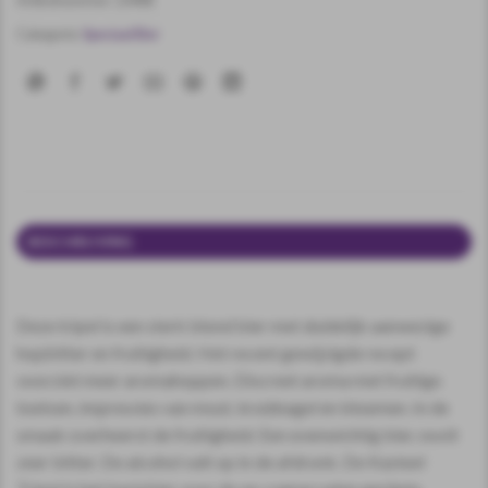
Categorie:
Speciaal Bier
BESCHRIJVING
EXTRA INFORMATIE
Deze tripel is een sterk blond bier met duidelijk aanwezige
hopbitter en fruitigheid. Het recent gewijzigde recept
voorziet meer aromahoppen. Discreet aroma met fruitige
toetsen, impressies van mout, kruidnagel en bloemen. In de
smaak overheerst de fruitigheid. Een evenwichtig bier, nooit
zeer bitter. De alcohol valt op in de afdronk. De Kasteel