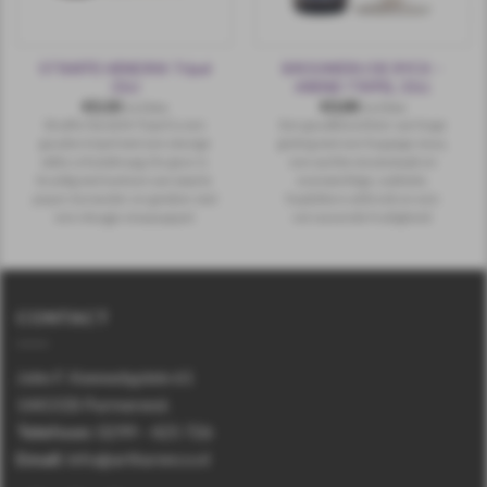
STRAFFE HENDRIK Tripel
BROUWERIJ DE RYCK –
33cl
AREND TRIPEL 33cl.
€
3,10
€
3,00
incl.btw
incl.btw
Straffe Hendrik Tripel is een
Een goudblond bier van hoge
gouden tripel met een stevige
gisting met een hoppige neus,
witte schuimkraag. De geur is
een zachte moutsmaak en
kruidig met toetsen van zwarte
evenwichtige, subtiele,
peper, koriander en gember met
hopbittere afdronk en een
een vleugje sinaasappel.
verrassende fruitigheid.
CONTACT
John F. Kennedyplein 61
1443 EB Purmerend.
Telefoon
:
0299 – 425 726
Email:
info@arthurenco.nl