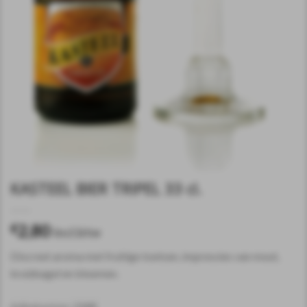
KASTEEL BIER TRIPEL 33 cl.
2,80
€
incl.btw
Discreet aroma met fruitige toetsen, impressies van mout,
kruidnagel en bloemen.
Artikelnummer:
23488