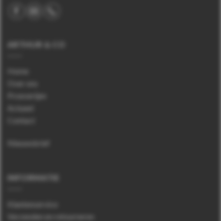
ARTHUR & CO
Home
Over ons
Proeverijen
Actueel
Contact
Nieuwsbrief
INFORMATIE
Klantenservice
Verzenden en retourneren