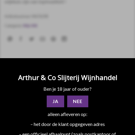
wijnhuis zijn van topkwaliteit !
Artikelnummer:
M676198
Categorie:
Wijn Wit
Arthur & Co Slijterij Wijnhandel
BESCHRIJVING
Ben je 18 jaar of ouder?
EXTRA INFORMATIE
JA
NEE
Het wijnhuis Bimmerle is de meest bekroonde wijnproducent
uit Baden, Duitsland en dat is niet voor niets. De wijnen van dit
alleen afleveren op:
wijnhuis zijn van topkwaliteit !
– het door de klant opgegeven adres
– een officieel afhaalpunt (zoals postkantoor of