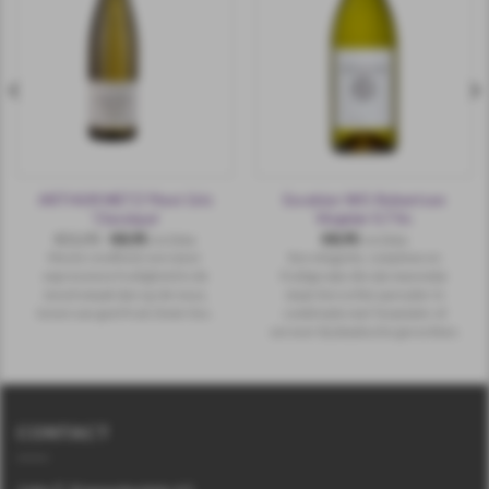
ARTHUR METZ Pinot Gris
Excelsior WO Robertson
‘Classique’
Viognier 0.7 ltr.
€
11,95
€
8,95
€
8,95
incl.btw
incl.btw
Mooie rondheid, een meer
Een elegante, complexe en
expressieve fruitigheid in de
fruitige wijn die zijn mannetje
mond smaak dan op de neus,
staat. Een echte aanrader in
tonen van geel fruit. Demi-Sec.
combinatie met Tynjetaler of
serveer bij Aziatische gerechten.
CONTACT