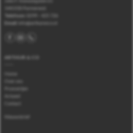
John F. Kennedyplein 61
1443 EB Purmerend.
Telefoon
:
0299 – 425 726
Email:
info@arthurenco.nl
ARTHUR & CO
Home
Over ons
Proeverijen
Actueel
Contact
Nieuwsbrief