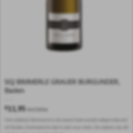
SGJ BIMMERLE GRAUER BURGUNDER,
Baden
11,95
€
incl.btw
Het wijnhuis Bimmerle is de meest bekroonde wijnproducent
uit Baden, Duitsland en dat is niet voor niets. De wijnen van dit